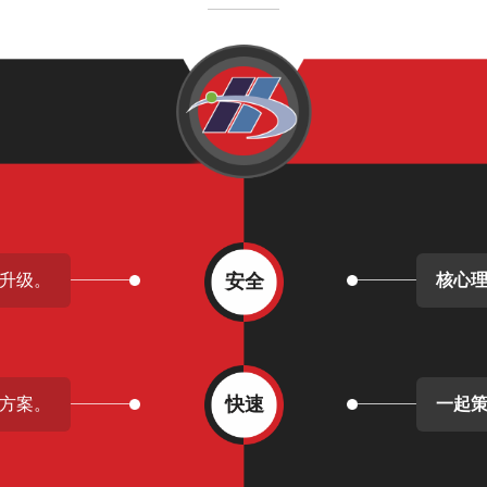
升级。
安全
核心
快速
方案。
一起