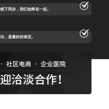
、线下同步，我们始终在一起。
成功，是最好的肯定。