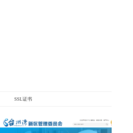
媒体平台
数字化办公
SSL证书