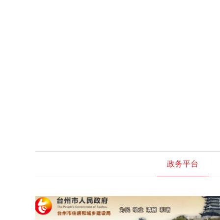
全球推广
医院大
政务平台